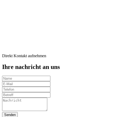
justo
duo
dolores
et
ea
rebum.
Stet
clita
kasd
gubergren.
Direkt Kontakt aufnehmen
Ihre nachricht an uns
Senden